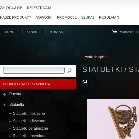
ZALOGUJ SIĘ
REJESTRACJA
NASZE PRODUKTY
NOWOŚCI
PROMOCJE
SZUKAJ
REGULAMIN
HOME
O NAS
KONTAKT
Wartość:
0.
wróć do spisu
STATUETKI / S
S4
PRODUKTY WEDŁUG DZIAŁÓW
Puchar
Statuetki
Statuetki mosiężne
Statuetki odlewane
Statuetki ceramiczne
Statuetki drewniane