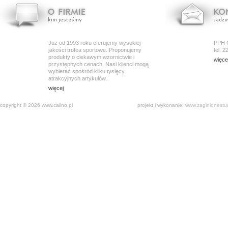
ZWOŃ I ZAPYTAJ
Już od 1993 roku oferujemy wysokiej
PPH 
jakości trofea sportowe. Proponujemy
tel. 
produkty o ciekawym wzornictwie i
więce
przystępnych cenach. Nasi klienci mogą
wybierać spośród kilku tysięcy
atrakcyjnych artykułów.
więcej
copyright © 2026 www.calino.pl
projekt i wykonanie:
www.zaginionestud